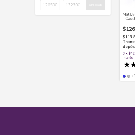
APLICAR
Mat Ev
- Cauch
65x20
$126
$113.
Trans
depós
3
x
$42
interés
+