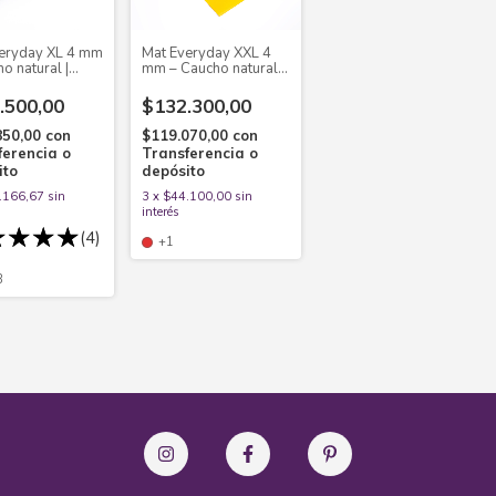
eryday XL 4 mm
Mat Everyday XXL 4
o natural |
mm – Caucho natural |
0
66x216
.500,00
$132.300,00
850,00
con
$119.070,00
con
ferencia o
Transferencia o
ito
depósito
.166,67
sin
3
x
$44.100,00
sin
interés
(4)
+1
3