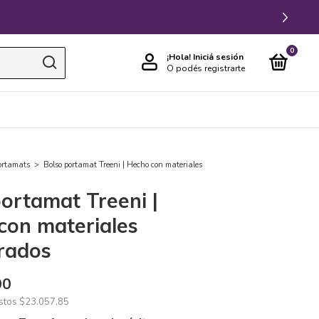
0
¡Hola!
Iniciá sesión
O podés registrarte
ortamats
>
Bolso portamat Treeni | Hecho con materiales
ortamat Treeni |
con materiales
rados
00
estos
$23.057,85