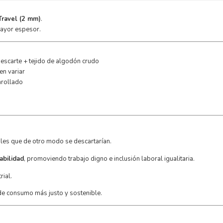
Travel (2 mm)
.
mayor espesor.
 descarte + tejido de algodón crudo
en variar
nrollado
iales que de otro modo se descartarían.
abilidad
, promoviendo trabajo digno e inclusión laboral igualitaria.
rial.
 de consumo más justo y sostenible.