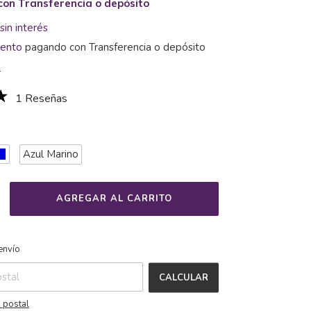
con
Transferencia o depósito
sin interés
ento
pagando con Transferencia o depósito
s
1 Reseñas
Azul Marino
CAMBIAR CP
 CP:
envío
CALCULAR
 postal