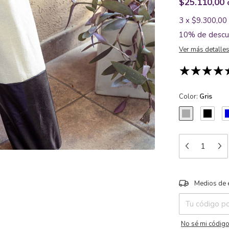
$25.110,00
3
x
$9.300,00
10% de descu
Ver más detalle
Color:
Gris
Entregas para el
Medios de 
No sé mi código