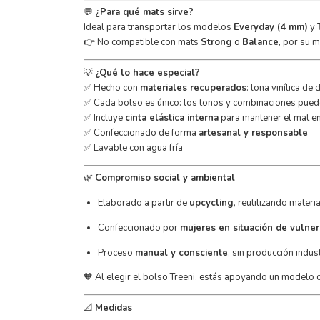
💬
¿Para qué mats sirve?
Ideal para transportar los modelos
Everyday (4 mm)
y
👉 No compatible con mats
Strong
o
Balance
, por su 
💡
¿Qué lo hace especial?
✅ Hecho con
materiales recuperados
: lona vinílica de
✅ Cada bolso es único: los tonos y combinaciones pued
✅ Incluye
cinta elástica interna
para mantener el mat e
✅ Confeccionado de forma
artesanal y responsable
✅ Lavable con agua fría
🌿
Compromiso social y ambiental
Elaborado a partir de
upcycling
, reutilizando mater
Confeccionado por
mujeres en situación de vulner
Proceso
manual y consciente
, sin producción indust
🧡 Al elegir el bolso Treeni, estás apoyando un modelo
📐
Medidas