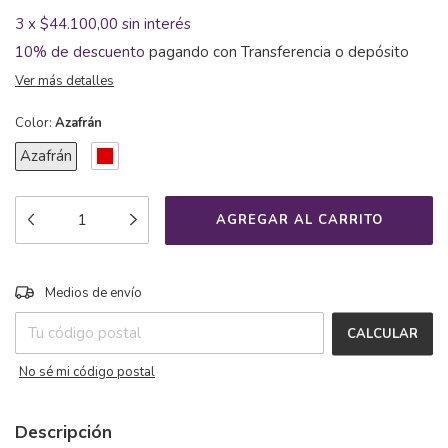
3
x
$44.100,00
sin interés
10% de descuento
pagando con Transferencia o depósito
Ver más detalles
Color:
Azafrán
Azafrán
CAMBIAR CP
Entregas para el CP:
Medios de envío
CALCULAR
No sé mi código postal
Descripción