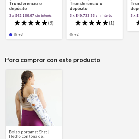
Transferencia o
Transferencia o
Tra
depósito
depósito
dep
3
x
$42.166,67
sin interés
3
x
$49.733,33
sin interés
3
x
$
(3)
(1)
+3
+2
Para comprar con este producto
Bolso portamat Shat |
Hecho con lona de