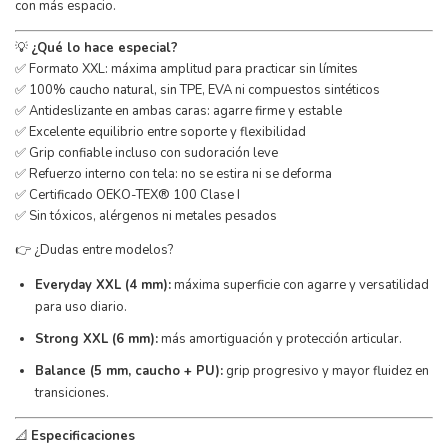
con más espacio.
💡
¿Qué lo hace especial?
✅ Formato XXL: máxima amplitud para practicar sin límites
✅ 100% caucho natural, sin TPE, EVA ni compuestos sintéticos
✅ Antideslizante en ambas caras: agarre firme y estable
✅ Excelente equilibrio entre soporte y flexibilidad
✅ Grip confiable incluso con sudoración leve
✅ Refuerzo interno con tela: no se estira ni se deforma
✅ Certificado OEKO-TEX® 100 Clase I
✅ Sin tóxicos, alérgenos ni metales pesados
👉 ¿Dudas entre modelos?
Everyday XXL (4 mm):
máxima superficie con agarre y versatilidad
para uso diario.
Strong XXL (6 mm):
más amortiguación y protección articular.
Balance (5 mm, caucho + PU):
grip progresivo y mayor fluidez en
transiciones.
📐
Especificaciones