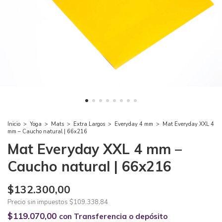
Inicio
>
Yoga
>
Mats
>
Extra Largos
>
Everyday 4 mm
>
Mat Everyday XXL 4
mm – Caucho natural | 66x216
Mat Everyday XXL 4 mm –
Caucho natural | 66x216
$132.300,00
Precio sin impuestos
$109.338,84
$119.070,00
con
Transferencia o depósito