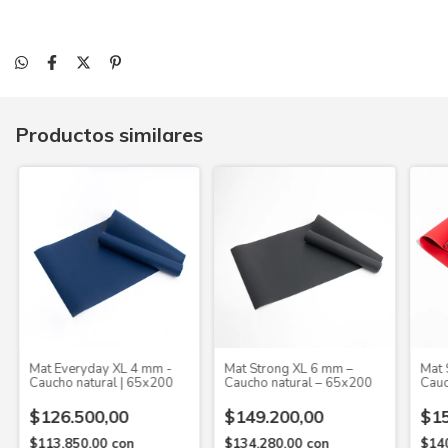
Productos similares
Mat Everyday XL 4 mm -
Mat Strong XL 6 mm –
Mat 
Caucho natural | 65x200
Caucho natural – 65x200
Cauc
$126.500,00
$149.200,00
$15
$113.850,00
con
$134.280,00
con
$14